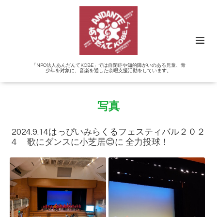
「NPO法人あんだんてKOBE」では自閉症や知的障がいのある児童、青
少年を対象に、音楽を通した余暇支援活動をしています。
写真
2024.9.14はっぴいみらくるフェスティバル２０２
４ 歌にダンスに小芝居😊に 全力投球！