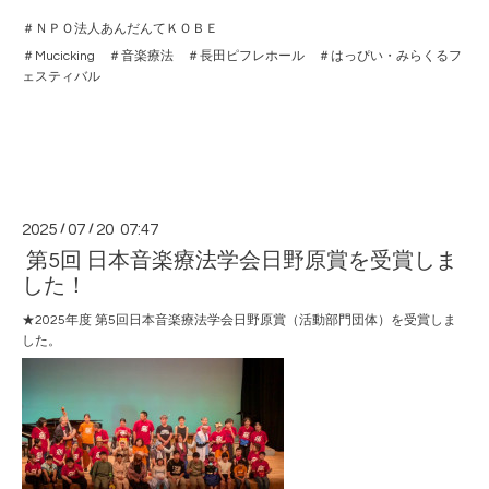
＃ＮＰＯ法人あんだんてＫＯＢＥ
＃Mucicking ＃音楽療法 ＃長田ピフレホール ＃はっぴい・みらくるフ
ェスティバル
2025
/
07
/
20 07:47
第5回 日本音楽療法学会日野原賞を受賞しま
した！
★2025年度 第5回日本音楽療法学会日野原賞（活動部門団体）を受賞しま
した。