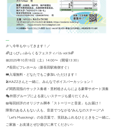
🎉＼今年もやってきます！／
🌈はっぴぃ♪みらくるフェスティバル vol.9🌈
📅2025年10月18日（土）14:00〜（開場13:30）
📍長田ピフレホール（新長田駅南側すぐ）
🎟️入場無料・どなたでもご参加いただけます！
🎤KAZZさんと一緒に、みんなでボイスパーカッション！
🎷関西屈指のサックス奏者・里村稔さんらによる豪華サポート演奏
🎭外部グループによる楽しいステージも盛りだくさん
📖毎回好評のオリジナル脚本「ストーリーと音楽」もお届け！
障害のある人もない人も、音楽でつながる“みんなのステージ”🎶
「Let's Musicking!」の合言葉で、笑顔あふれるひとときをご一緒に。
ご家族・お友達とぜひ遊びに来てください✨