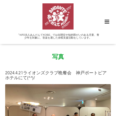
「NPO法人あんだんてKOBE」では自閉症や知的障がいのある児童、青
少年を対象に、音楽を通した余暇支援活動をしています。
写真
2024.4.21ライオンズクラブ晩餐会 神戸ポートピア
ホテルにて(^^)/