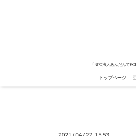
「NPO法人あんだんてK
トップページ
2021
04
27 15:53
/
/