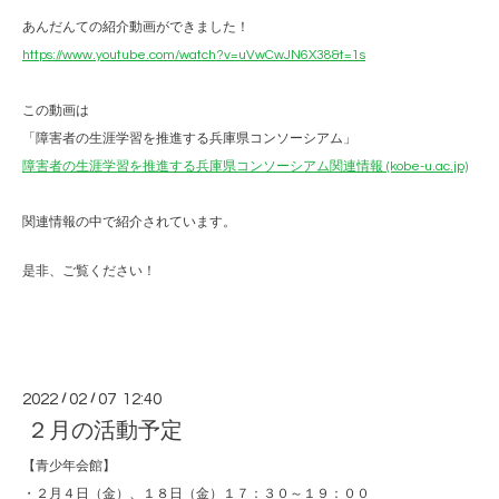
あんだんての紹介動画ができました！
https://www.youtube.com/watch?v=uVwCwJN6X38&t=1s
この動画は
「障害者の生涯学習を推進する兵庫県コンソーシアム」
障害者の生涯学習を推進する兵庫県コンソーシアム関連情報 (kobe-u.ac.jp)
関連情報の中で紹介されています。
是非、ご覧ください！
2022
/
02
/
07 12:40
２月の活動予定
【青少年会館】
・２月４日（金）、１８日（金）１７：３０～１９：００