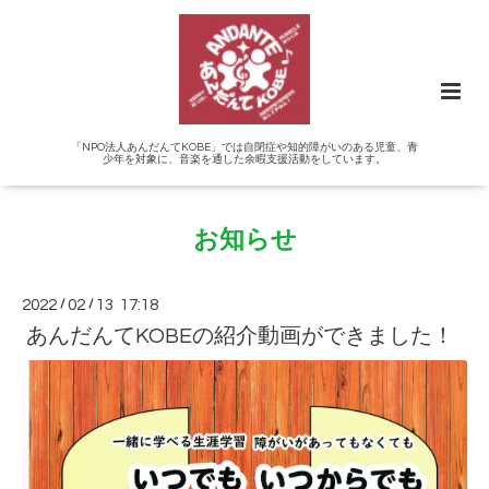
「NPO法人あんだんてKOBE」では自閉症や知的障がいのある児童、青
少年を対象に、音楽を通した余暇支援活動をしています。
お知らせ
2022
/
02
/
13 17:18
あんだんてKOBEの紹介動画ができました！