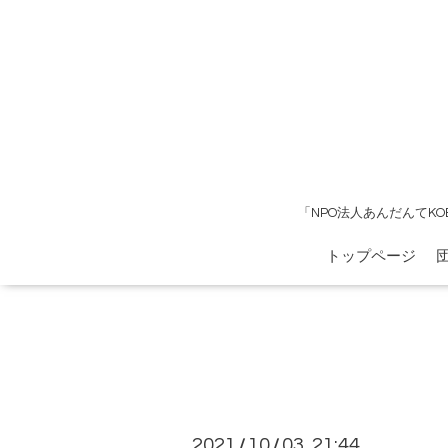
「NPO法人あんだんてK
トップページ
2021
10
03 21:44
/
/