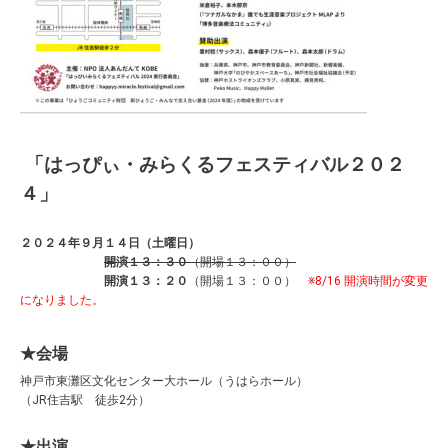
「はっぴぃ・みらくるフェスティバル２０２
４」
２０２４年９月１４日（土曜日）
開演１３：３０
（開場１３：００）
開演１３：２０
（開場１３：００）
※8/16 開演時間が変更
になりました。
★会場
神戸市東灘区文化センター大ホール（うはらホール）
（JR住吉駅 徒歩2分）
★出演