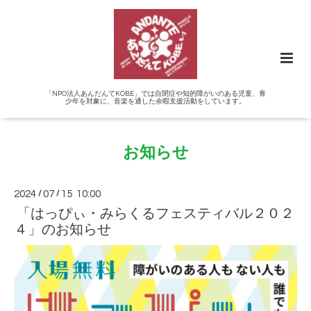
「NPO法人あんだんてKOBE」では自閉症や知的障がいのある児童、青
少年を対象に、音楽を通した余暇支援活動をしています。
お知らせ
2024
/
07
/
15 10:00
「はっぴぃ・みらくるフェスティバル２０２
４」のお知らせ