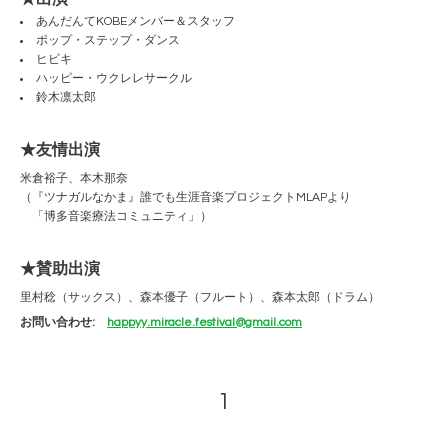
あんだんてKOBEメンバー＆スタッフ
ポップ・ステップ・ダンス
ヒビキ
ハッピー・ウクレレサークル
鈴木凛太郎
★友情出演
米倉裕子、本木那奈
（『ツナガルなかま』誰でも生涯音楽プロジェクトMLAPより
「博多音楽療法コミュニティ」）
★賛助出演
里村稔（サックス）、森本優子（フルート）、森本太郎（ドラム）
お問い合わせ:
happyy.miracle.festival@gmail.com
1