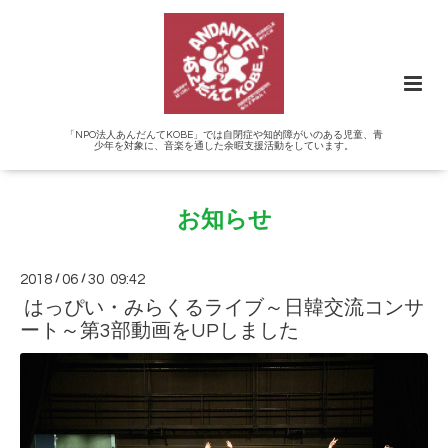
「NPO法人あんだんてKOBE」では自閉症や知的障がいのある児童、青
少年を対象に、音楽を通した余暇支援活動をしています。
お知らせ
2018
/
06
/
30 09:42
はっぴい・みらくるライブ～日韓交流コンサ
ート～第3部動画をUPしました