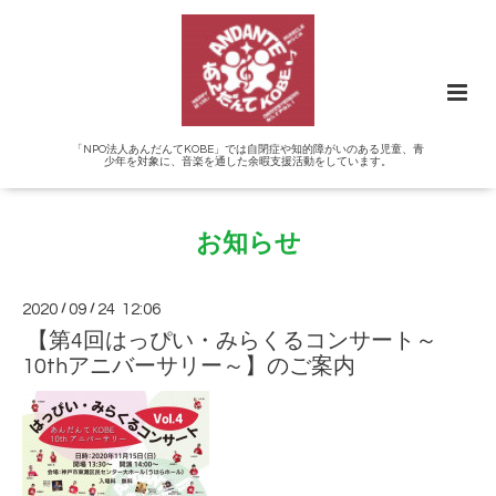
「NPO法人あんだんてKOBE」では自閉症や知的障がいのある児童、青
少年を対象に、音楽を通した余暇支援活動をしています。
お知らせ
2020
/
09
/
24 12:06
【第4回はっぴい・みらくるコンサート～
10thアニバーサリー～】のご案内