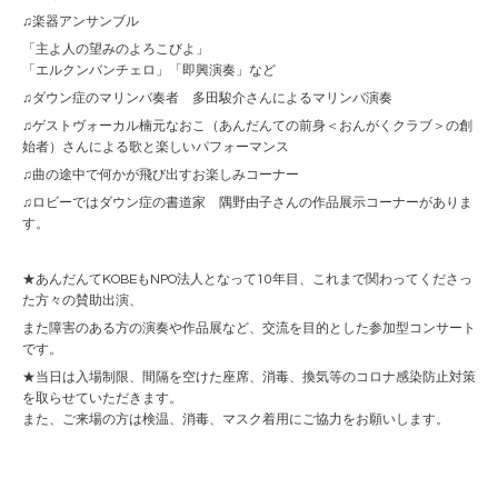
♫楽器アンサンブル
「主よ人の望みのよろこびよ」
「エルクンバンチェロ」「即興演奏」など
♫ダウン症のマリンバ奏者 多田駿介さんによるマリンバ演奏
♫ゲストヴォーカル楠元なおこ（あんだんての前身＜おんがくクラブ＞の創
始者）さんによる歌と楽しいパフォーマンス
♫曲の途中で何かが飛び出すお楽しみコーナー
♫ロビーではダウン症の書道家 隅野由子さんの作品展示コーナーがありま
す。
★あんだんてKOBEもNPO法人となって10年目、これまで関わってくださっ
た方々の賛助出演、
また障害のある方の演奏や作品展など、交流を目的とした参加型コンサート
です。
★当日は入場制限、間隔を空けた座席、消毒、換気等のコロナ感染防止対策
を取らせていただきます。
また、ご来場の方は検温、消毒、マスク着用にご協力をお願いします。