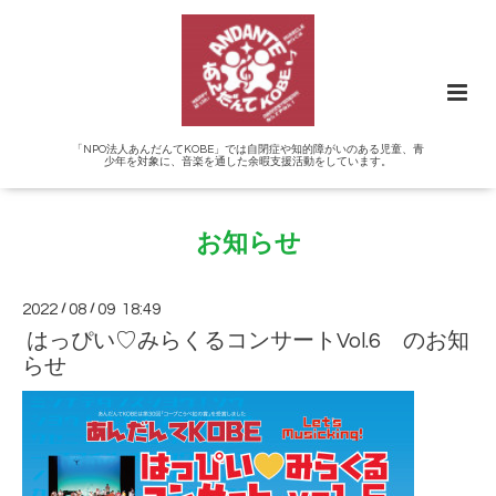
「NPO法人あんだんてKOBE」では自閉症や知的障がいのある児童、青
少年を対象に、音楽を通した余暇支援活動をしています。
お知らせ
2022
/
08
/
09 18:49
はっぴい♡みらくるコンサートVol.6 のお知
らせ