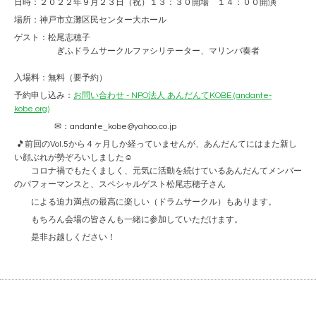
日時：２０２２年９月２３日（祝）１３：３０開場 １４：００開演
場所：神戸市立灘区民センター大ホール
ゲスト：松尾志穂子
ぎふドラムサークルファシリテーター、マリンバ奏者
入場料：無料（要予約）
予約申し込み：
お問い合わせ - NPO法人 あんだんてKOBE (andante-
kobe.org)
✉：andante_kobe@yahoo.co.jp
🎵前回のVol.5から４ヶ月しか経っていませんが、あんだんてにはまた新し
い顔ぶれが勢ぞろいしました☺
コロナ禍でもたくましく、元気に活動を続けているあんだんてメンバー
のパフォーマンスと、スペシャルゲスト松尾志穂子さん
による迫力満点の最高に楽しい（ドラムサークル）もあります。
もちろん会場の皆さんも一緒に参加していただけます。
是非お越しください！