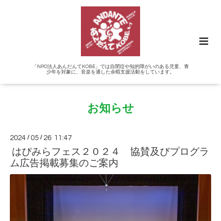
「NPO法人あんだんてKOBE」では自閉症や知的障がいのある児童、青
少年を対象に、音楽を通した余暇支援活動をしています。
お知らせ
2024
/
05
/
26 11:47
はぴみらフェス２０２４ 協賛及びプログラ
ム広告掲載募集のご案内