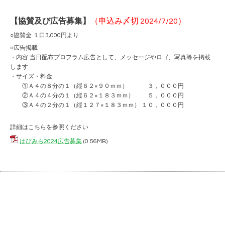
【協賛及び広告募集】
（申込み〆切 2024/7/20）
○協賛金 １口3,000円より
○広告掲載
・内容 当日配布プロフラム広告として、メッセージやロゴ、写真等を掲載
します
・サイズ・料金
①Ａ４の８分の１（縦６２×９０ｍｍ） ３，０００円
②Ａ４の４分の１（縦６２×１８３ｍｍ） ５，０００円
③Ａ４の２分の１（縦１２７×１８３ｍｍ） １０，０００円
詳細はこちらを参照ください
はぴみら2024広告募集
(0.56MB)