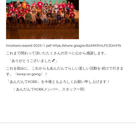
hinohara-award-2025-1.pdf https://share.google/BzX4KRnLF53DmFfk
これまで関わって頂いたたくさんの方々に心から感謝します。
「ありがとうございました💕」
これを励みに、これからもあんだんてらしい楽しい活動を 続けて行きま
す。〈keep on going〉！
「あんだんてKOBE」を今後ともよろしくお願い申し上げます！
〈 あんだんてKOBEメンバー、スタッフ一同〉