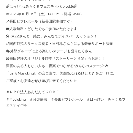
🌈はっぴぃ♪みらくるフェスティバル vol.9🌈
📅2025年10月18日（土）14:00〜（開場13:30）
📍長田ピフレホール（新長田駅南側すぐ）
🎟️入場無料・どなたでもご参加いただけます！
🎤KAZZさんと一緒に、みんなでボイスパーカッション！
🎷関西屈指のサックス奏者・里村稔さんらによる豪華サポート演奏
🎭外部グループによる楽しいステージも盛りだくさん
📖毎回好評のオリジナル脚本「ストーリーと音楽」もお届け！
障害のある人もない人も、音楽でつながる“みんなのステージ”🎶
「Let's Musicking!」の合言葉で、笑顔あふれるひとときをご一緒に。
ご家族・お友達とぜひ遊びに来てください✨
＃ＮＰＯ法人あんだんてＫＯＢＥ
＃Mucicking ＃音楽療法 ＃長田ピフレホール ＃はっぴい・みらくるフ
ェスティバル