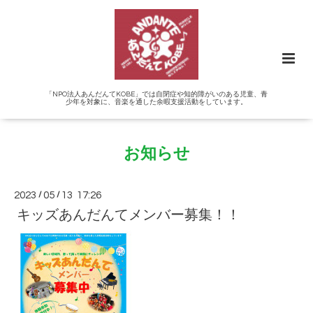
「NPO法人あんだんてKOBE」では自閉症や知的障がいのある児童、青
少年を対象に、音楽を通した余暇支援活動をしています。
お知らせ
2023
/
05
/
13 17:26
キッズあんだんてメンバー募集！！