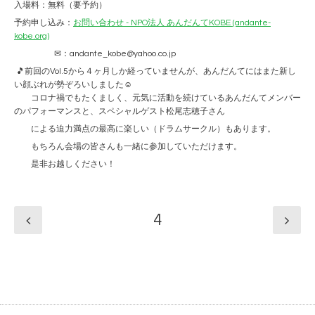
入場料：無料（要予約）
予約申し込み：
お問い合わせ - NPO法人 あんだんてKOBE (andante-
kobe.org)
✉：andante_kobe@yahoo.co.jp
🎵前回のVol.5から４ヶ月しか経っていませんが、あんだんてにはまた新し
い顔ぶれが勢ぞろいしました☺
コロナ禍でもたくましく、元気に活動を続けているあんだんてメンバー
のパフォーマンスと、スペシャルゲスト松尾志穂子さん
による迫力満点の最高に楽しい（ドラムサークル）もあります。
もちろん会場の皆さんも一緒に参加していただけます。
是非お越しください！
4