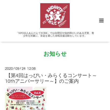
「NPO法人あんだんてKOBE」では自閉症や知的障がいのある児童、青
少年を対象に、音楽を通した余暇支援活動をしています。
お知らせ
2020
/
09
/
24 12:06
【第4回はっぴい・みらくるコンサート～
10thアニバーサリー～】のご案内