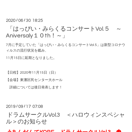
2020
/
06
/
30 18:25
「はっぴい・みらくるコンサートVol.５ ～
Aniversaly１０th！～」
7月に予定していた「はっぴい・みらくるコンサートVol.5」は新型コロナウ
ィルスの流行状況を鑑み、
11月15日に延期となりました。
【日程】2020年11月15日（日）
【会場】東灘区民センター大ホール
詳細については後日発表します！
2019
/
09
/
17 07:08
ドラムサークルVol.3 ＜ハロウィンスペシャ
ル＞のお知らせ