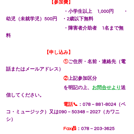
【参加費】
・小学生以上 1,000円 ・
幼児（未就学児）500円 ・2歳以下無料
・障害者介助者 1名まで無
料
【申し込み】
①
ご住所・名前・連絡先（電
話またはメールアドレス）
②
上記参加区分
を明記の上、
お問合せより
送
信してください。
電話📞
：078－881-8024（ペ
コ・ミュージック）又は090－50348－2027（カワニ
シ）
Fax📠
：078－203-3625