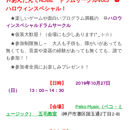
🎶あんだんてKOBE ドラムサークルVol.3 🎃
ハロウィンスペシャル！
★楽しいゲームや面白いプログラム満載の 🥁
ハロウ
ィンスペシャルドラムサークル
★仮装大歓迎！（会場にも少しあります(^_-)-☆）
★参加制限無し～ 大人も子供も、障がいがあっても
無くても、音楽や楽器の経験があっても無くても、誰で
も参加！！
★参加者全員にお楽しみプレゼント！
【日時】
2019年10月27日
（日） 13：00～14：30
【会場】
Peko Music（ペコ・ミ
ュージック） 五毛教室
(
神戸市灘区国玉通2丁目2-8)