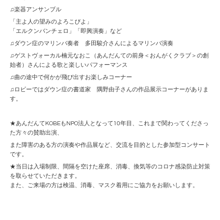
♫楽器アンサンブル
「主よ人の望みのよろこびよ」
「エルクンバンチェロ」「即興演奏」など
♫ダウン症のマリンバ奏者 多田駿介さんによるマリンバ演奏
♫ゲストヴォーカル楠元なおこ（あんだんての前身＜おんがくクラブ＞の創
始者）さんによる歌と楽しいパフォーマンス
♫曲の途中で何かが飛び出すお楽しみコーナー
♫ロビーではダウン症の書道家 隅野由子さんの作品展示コーナーがありま
す。
★あんだんてKOBEもNPO法人となって10年目、これまで関わってくださっ
た方々の賛助出演、
また障害のある方の演奏や作品展など、交流を目的とした参加型コンサート
です。
★当日は入場制限、間隔を空けた座席、消毒、換気等のコロナ感染防止対策
を取らせていただきます。
また、ご来場の方は検温、消毒、マスク着用にご協力をお願いします。