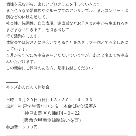
個性を見ながら、楽しいプログラムを作っていきます。
また色々な楽器体験やグループでのアンサンブル、またコンサート出
演などの体験を通して、
社会性、協調性、自己表現、達成感などお子さまの中から生まれるさ
まざまな「生きる力」を引き出して
行く活動をします。
体験会では皆さんにお会いできることをスタッフ一同とても楽しみに
しています。
５月からすでにお申込みをいただいていますが、あと２名までお申込
みいただけます。
この機会にご興味のある方、是非お越しください！
キッズあんだんて体験会
日時：６月２０日（日）１３：３０～１４：３０
神戸学生青年センター本館1階会議室
A
場所：
神戸市灘区八幡町
4
－
9
－
22
（阪急六甲南側線路沿いを西）
参加費：５００円