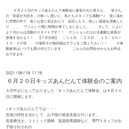
６月２１日のキッズあんだんて体験会に参加された皆さん、 皆さん
の「音楽が大好き」の熱～い思いに、私たちスタッフも感動(^^♪ 音に溢れ
た空間の中で、色々な音に包まれたり、反応したり、珍しい楽器を演奏した
り、、、 アッという間に時間が来てしまいました。 そして、いよい
よ７月からは活動のスタートです！！ テンションの上がる素敵な楽器が
登場するかも？！ 【７月日程】 〇１１日 〇２５日 １３：３０～
１４：３０頃 ※場所その他詳細はチラシをご覧ください！！ ※体
験参加はいつでも受け付けています。 こちらのお問合せからもお申込
みできます。
2021
/
06
/
18 11:18
６月２０日キッズあんだんて体験会のご案内
５月中止になっておりました「キッズあんだんて体験会」は６月２０
日に開催します。
♫キッズあんだんてでは・・・
音楽の特性を活かして、お子様の発達支援を行います。
音楽療法士、リトミック講師、楽器指導講師など、専門スタッフがお
子様それぞれの