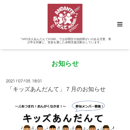
「NPO法人あんだんてKOBE」では自閉症や知的障がいのある児童、青
少年を対象に、音楽を通した余暇支援活動をしています。
お知らせ
2021
/
07
/
05 18:01
「キッズあんだんて」７月のお知らせ